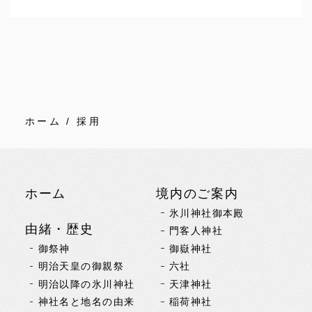
ホーム
/ 採用
ホーム
境内のご案内
氷川神社御本殿
由緒・歴史
門客人神社
御祭神
御嶽神社
明治天皇の御親祭
六社
明治以降の氷川神社
天津神社
神社名と地名の由来
稲荷神社