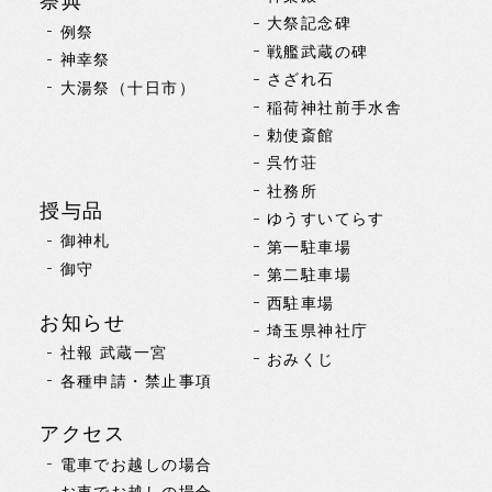
祭典
大祭記念碑
例祭
戦艦武蔵の碑
神幸祭
さざれ石
大湯祭（十日市）
稲荷神社前手水舎
勅使斎館
呉竹荘
社務所
授与品
ゆうすいてらす
御神札
第一駐車場
御守
第二駐車場
西駐車場
お知らせ
埼玉県神社庁
社報 武蔵一宮
おみくじ
各種申請・禁止事項
アクセス
電車でお越しの場合