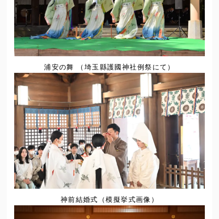
浦安の舞 （埼玉縣護國神社例祭にて）
神前結婚式（模擬挙式画像）