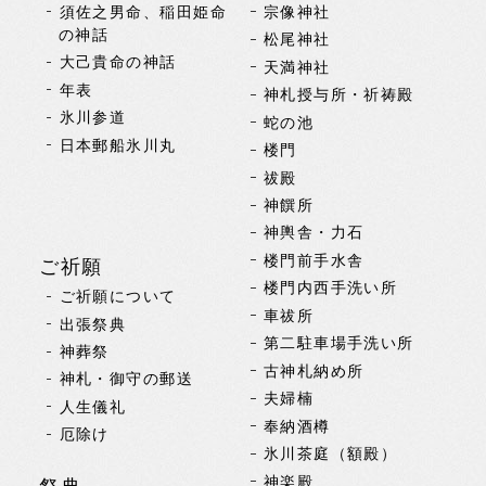
須佐之男命、稲田姫命
宗像神社
の神話
松尾神社
大己貴命の神話
天満神社
年表
神札授与所・祈祷殿
氷川参道
蛇の池
日本郵船氷川丸
楼門
祓殿
神饌所
神輿舎・力石
楼門前手水舎
ご祈願
楼門内西手洗い所
ご祈願について
車祓所
出張祭典
第二駐車場手洗い所
神葬祭
古神札納め所
神札・御守の郵送
夫婦楠
人生儀礼
奉納酒樽
厄除け
氷川茶庭（額殿）
神楽殿