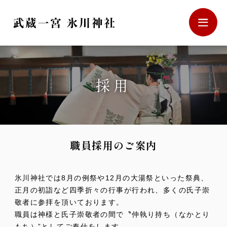
採用
武蔵一宮 氷川神社
職員採用のご案内
〒330-0803
埼玉県さいたま市大宮区高鼻町1-407
（受付時間：9時〜16時）
氷川神社では8月の例祭や12月の大湯祭といった祭典、
正月の初詣など四季折々の行事が行われ、多くの氏子崇
敬者に参拝を頂いております。
職員は神様と氏子崇敬者の間で〝仲執り持ち（なかとり
もち）”としてご奉仕をします。